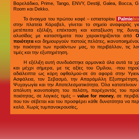
Βαρελάδικο, Prime, Tango, ENVY, Destijl, Galea, Bocca, G
Room και Dekko.
Το άνοιγμα του πρώτου καφέ – εστιατορίου
Palmie
bi
στην πλατεία Κάραβελ, γίνεται το σημείο αναφοράς γι
μετέπειτα εξέλιξη, επέκταση και καταξίωση της δυναμ
αλυσίδας με καταστήματα που χαρακτηρίζονται από
Ο
ποιότητα
και δημιουργούν πιστούς πελάτες, ικανοποιημένο
την ποιότητα των προϊόντων μας, το περιβάλλον, τις λογ
τιμές και την εξυπηρέτηση.
Η εξέλιξη αυτή συνδυάστηκε αρμονικά όλα αυτά τα χρ
και μέχρι σήμερα, με τις αξίες του Ομίλου, -που τηρού
αδιάλειπτα ως κόρη οφθαλμού-σε ότι αφορά στην Υγιει
Ασφάλεια, τον Σεβασμό, την Απαράμιλλη Εξυπηρέτηση,
Ψυχαγωγία και την Αποτελεσματικότητα. Όλα κατατείνουν 
απόλυτη ικανοποίηση του πελάτη, παρέχοντάς του προϊ
ποιότητας, σε λογικές τιμές –
value for money
, σε περιβά
που τον σέβεται και του προσφέρει κάθε δυνατότητα να πε
καλά. Χωρίς τυμπανοκρουσίες,